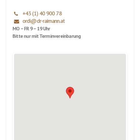
MO – FR 9 – 19 Uhr
Bitte nur mit Termin­vereinbarung
Mit öffentlichen Verkehrsmitteln: entweder mit der U6
bis Station ALSER STRASSE, dann eine Station mit der
Linie 43 bzw. ein kurzes Stück zu Fuß stadteinwärts oder