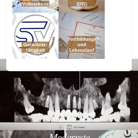
Fortbildungen
Gutachter­
und
tätigkeit
Lebenslauf
Modernste
Implantationstechnik