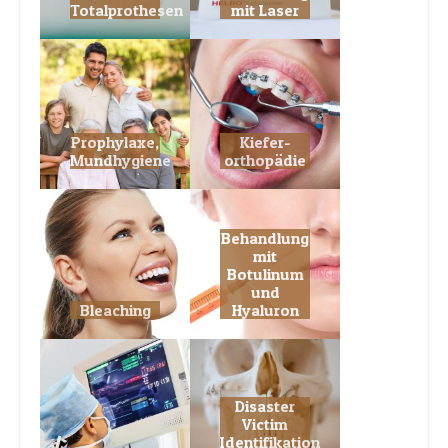
Prophylaxe,
Kiefer­
Mundhygiene
orthopädie
Behandlung
mit
Botulinum
und
Bleaching
Hyaluron
Disaster
Victim
Identifikation
Vollnarkose
(DVI)