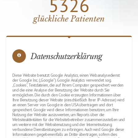
Datenschutzerklärung
Diese Website benutzt Google Analytics, einen Webanalysedienst
der Google Inc. („Google“). Google Analytics verwendet sog.
„Cookies“, Textdateien, die auf Ihrem Computer gespeichert werden
und die eine Analyse der Benutzung der Website durch Sie
ermöglichen. Die durch den Cookie erzeugten Informationen über
Ihre Benutzung dieser Website (einschließlich Ihrer IP-Adresse) wird
an einen Server von Google in den USA übertragen und dort
gespeichert. Google wird diese Informationen benutzen, um Ihre
Nutzung der Website auszuwerten, um Reports über die
Websiteaktivitäten für die Websitebetreiber zusammenzustellen und
um weitere mit der Websitenutzung und der Internetnutzung
verbundene Dienstleistungen zu erbringen. Auch wird Google diese
Informationen gegebenenfalls an Dritte übertragen, sofern dies
gesetzlich vorgeschrieben oder soweit Dritte diese Daten im Auftrag
von Google verarbeiten. Google wird in keinem Fall Ihre IP-Adresse
mit anderen Daten von Google in Verbindung bringen. Sie können
die Installation der Cookies durch eine entsprechende Einstellung
Ihrer Browser Software verhindern; wir weisen Sie jedoch darauf