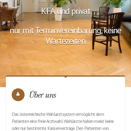
nur mit Terminvereinbarung, keine
Wartezeiten
Über uns
Das österreichische Wahlarztsystem ermöglicht dem
Patienten eine freie Arztwahl. Wahlärzte haben meist keine
oder nur bestimmte Kassenverträge. Den Patienten von
Wahlärzten werden jedoch nach Bezahlung der Honorarnote
an den Arzt die Kosten durch „Antrag auf Kostenersatz“ bis zu
100% durch die Krankenkasse rückerstattet. Der Großteil der