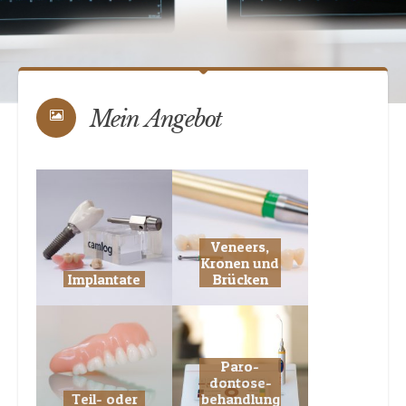
Mein Angebot
Veneers,
Kronen und
Implantate
Brücken
Paro­
dontose­
Teil- oder
behandlung
Totalprothesen
mit Laser