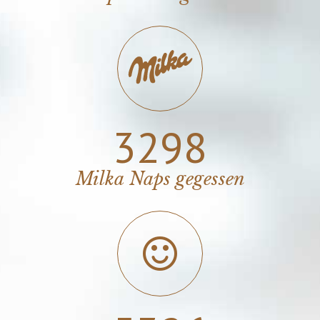
4711
Milka Naps gegessen
7890
glückliche Patienten