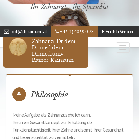
Ihr Zahnarzt - Ihr Spezialist
ordi@dr-raimann.at
+43 (1) 40 900 78
English Version
Zahnarzt Dr.dent.
Dr.med.dent.
Toggle
Dr.med.univ.
navigat
Rainer Raimann
Philosophie
Meine Aufgabe als Zahnarzt sehe ich darin,
Ihnen ein Gesamtkonzept zur Erhaltung der
Funktionstüchtigkeit Ihrer Zähne und somit Ihrer Gesundheit
und Lebensqualität zu vermitteln.
Mein Angebot