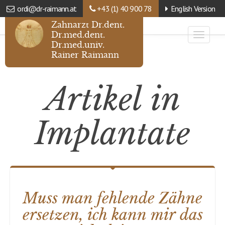
ordi@dr-raimann.at
+43 (1) 40 900 78
English Version
Zahnarzt Dr.dent.
Dr.med.dent.
Toggle
Dr.med.univ.
navigat
Rainer Raimann
Artikel in
Implantate
Muss man fehlende Zähne
ersetzen, ich kann mir das