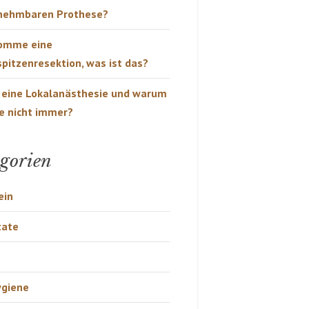
nehmbaren Prothese?
komme eine
pitzenresektion, was ist das?
 eine Lokalanästhesie und warum
ie nicht immer?
gorien
ein
tate
giene