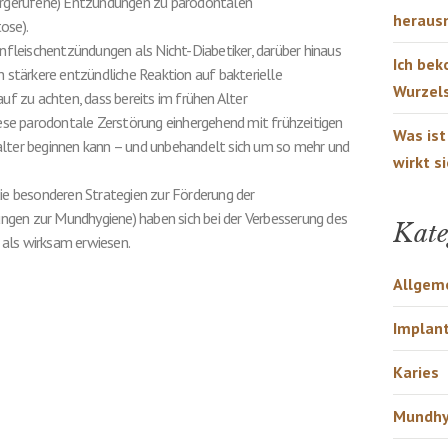
vorgerufene) Entzündungen zu parodontalen
heraus
ose).
hnfleischentzündungen als Nicht-Diabetiker, darüber hinaus
Ich be
h stärkere entzündliche Reaktion auf bakterielle
Wurzels
auf zu achten, dass bereits im frühen Alter
se parodontale Zerstörung einhergehend mit frühzeitigen
Was ist
alter beginnen kann – und unbehandelt sich um so mehr und
wirkt s
die besonderen Strategien zur Förderung der
gen zur Mundhygiene) haben sich bei der Verbesserung des
Kate
als wirksam erwiesen.
Allgem
Implan
Karies
Mundhy