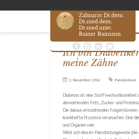
Zahnarzt Dr.dent.
Dr.med.dent.
Dr.med.univ.
Rainer Raimann
Ich bin Diabetiker,
meine Zähne
1. November 2016
Parodontose
Diabetes ist eine Stoffwechselkrankheit 
abweichenden Fett-, Zucker- und Protein
Die daraus entstehenden Folgen können 
krankhafte Prozesse verursachen. Eine d
und Organen sein.
Wirkt sich dies im Parodontalgewebe (die