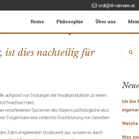
ordi@dr-raimann.at
Home
Philosophie
Über uns
Mein
 ist dies nachteilig für
Neue
die aufgrund von Störungen der Insulinproduktion zu einem
Ich bin
stoffwechsel führt.
eigena
an verschiedenen Systemen des Körpers pathologische also
ieser Folgen kann eine schlechte Durchblutung von Geweben
Welche 
 den Zahn umgebenden Strukturen) aus, so kann es durch
Was sin