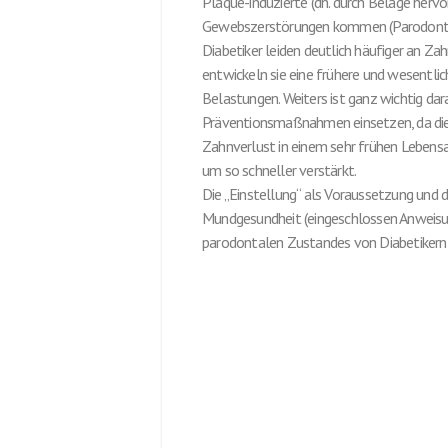
Plaque-induzierte (dh. durch Beläge her
Gewebszerstörungen kommen (Parodont
Diabetiker leiden deutlich häufiger an Za
entwickeln sie eine frühere und wesentlic
Belastungen. Weiters ist ganz wichtig dar
Präventionsmaßnahmen einsetzen, da die
Zahnverlust in einem sehr frühen Lebens
um so schneller verstärkt.
Die „Einstellung“ als Voraussetzung und 
Mundgesundheit (eingeschlossen Anweisun
parodontalen Zustandes von Diabetikern 